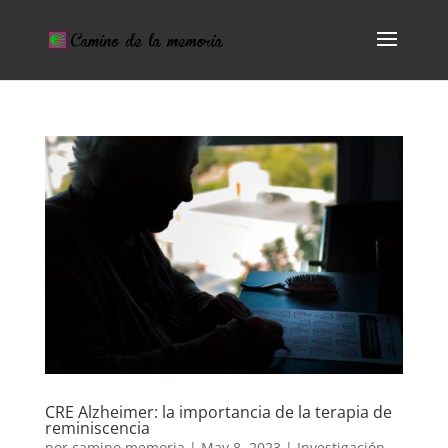
CRE Alzheimer: la importancia de la terapia de
reminiscencia
por
camino memoria
|
May 8, 2023
|
Investigación