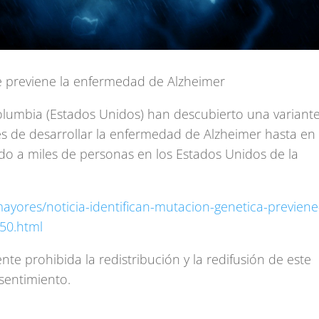
e previene la enfermedad de Alzheimer
Columbia (Estados Unidos) han descubierto una variant
es de desarrollar la enfermedad de Alzheimer hasta en
do a miles de personas en los Estados Unidos de la
ayores/noticia-identifican-mutacion-genetica-previene
50.html
te prohibida la redistribución y la redifusión de este
sentimiento.