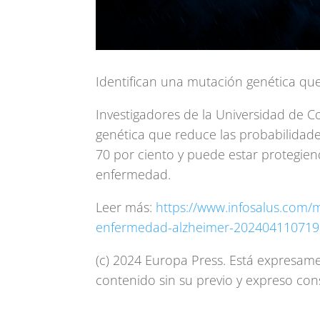
Identifican una mutación genética qu
Investigadores de la Universidad de 
genética que reduce las probabilidad
70 por ciento y puede estar protegien
enfermedad.
Leer más:
https://www.infosalus.com/m
enfermedad-alzheimer-202404110719
(c) 2024 Europa Press. Está expresamen
contenido sin su previo y expreso con