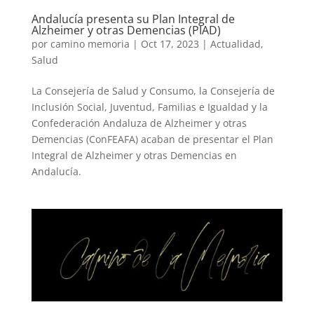
Andalucía presenta su Plan Integral de
Alzheimer y otras Demencias (PIAD)
por
camino memoria
|
Oct 17, 2023
|
Actualidad
,
Salud
La Consejería de Salud y Consumo, la Consejería de
Inclusión Social, Juventud, Familias e Igualdad y la
Confederación Andaluza de Alzheimer y otras
Demencias (ConFEAFA) acaban de presentar el Plan
Integral de Alzheimer y otras Demencias en
Andalucía.