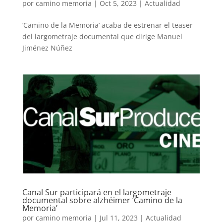
por
camino memoria
|
Oct 5, 2023
|
Actualidad
‘Camino de la Memoria’ acaba de estrenar el teaser
del largometraje documental que dirige Manuel
Jiménez Núñez
Canal Sur participará en el largometraje
documental sobre alzhéimer ‘Camino de la
Memoria’
por
camino memoria
|
Jul 11, 2023
|
Actualidad