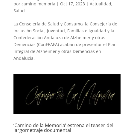
por
camino memoria
|
Oct 17, 2023
|
Actualidad
,
Salud
La Consejería de Salud y Consumo, la Consejería de
Inclusión Social, Juventud, Familias e Igualdad y la
Confederación Andaluza de Alzheimer y otras
Demencias (ConFEAFA) acaban de presentar el Plan
Integral de Alzheimer y otras Demencias en
Andalucía.
‘Camino de la Memoria’ estrena el teaser del
largometraje documental