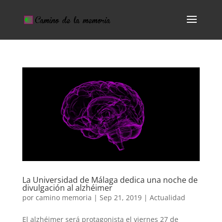
La Universidad de Málaga dedica una noche de
divulgación al alzhéimer
por
camino memoria
|
Sep 21, 2019
|
Actualidad
El alzhéimer será protagonista el viernes 27 de