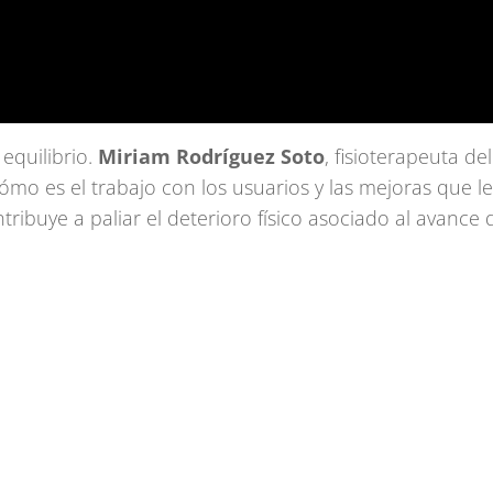
 equilibrio.
Miriam Rodríguez Soto
, fisioterapeuta del
ómo es el trabajo con los usuarios y las mejoras que l
tribuye a paliar el deterioro físico asociado al avance 