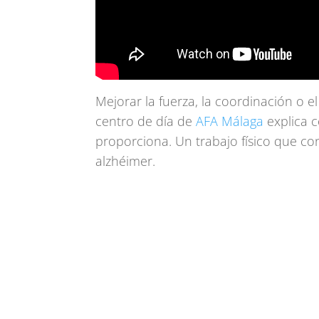
Mejorar la fuerza, la coordinación o el
centro de día de
AFA Málaga
explica c
proporciona. Un trabajo físico que con
alzhéimer.