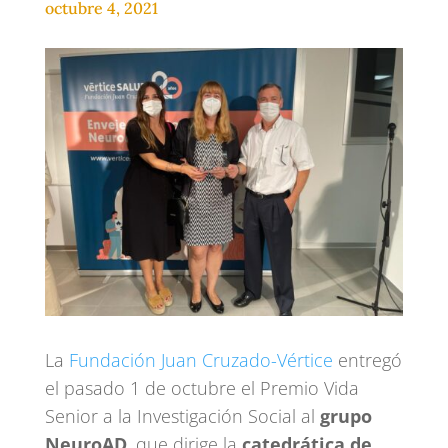
octubre 4, 2021
La
Fundación Juan Cruzado-Vértice
entregó
el pasado 1 de octubre el Premio Vida
Senior a la Investigación Social al
grupo
NeuroAD
, que dirige la
catedrática de