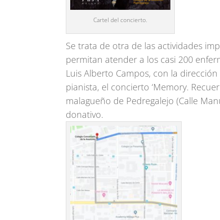
Cartel del concierto.
Se trata de otra de las actividades i
permitan atender a los casi 200 enfer
Luis Alberto Campos, con la dirección
pianista, el concierto ‘Memory. Recuer
malagueño de Pedregalejo (Calle Manuel
donativo.